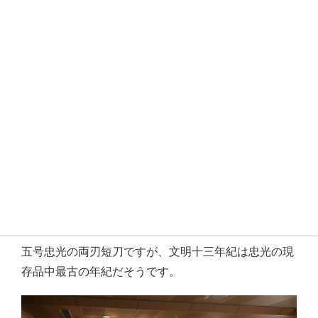
本日の鑑定刀、二号石州貞綱は在銘稀で貴重な品、四
号雲林院、こちらも珍しい品だと思います。
五号忠光の両刃短刀ですが、文明十三年紀は忠光の現
存品中最古の年紀だそうです。